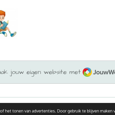
JouwWeb
ak jouw eigen website met
f het tonen van advertenties. Door gebruik te blijven maken v