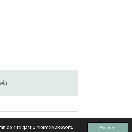
Powered by
JouwWeb
an de site gaat u hiermee akkoord.
Akkoord