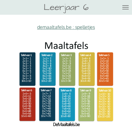
Leerjaar 6
Ga
direct
naar
demaaltafels.be : spelletjes
de
hoofdinhoud